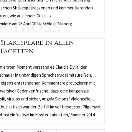
2014,
ischen Shakespeareszenen und kommentierenden
Schloss
xten, wie aus einem Guss…/
miere am 26.April 2014, Schloss Malberg
Malberg
Shakespeare in allen
Facetten:
m ersten Moment verstand es Claudia Dylla, den
schauer in unbändigen Sprachstrudel mitzureißen, …
e eigens entstandenen Kommentare provozieren mit
bversiver Gedankenfrische, dazu eine kongeniale
ik, virtuos und sicher, Angela Simons/ Violoncello …
husiastisch war der Beifall im voll besetzten Pilgersaal.
Lahnsteinfestival im Kloster Lahnstein/ Sommer 2014