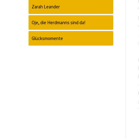
Zarah Leander
Oje, die Herdmanns sind da!
Glücksmomente