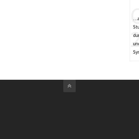
…a
St
du
und
Sy