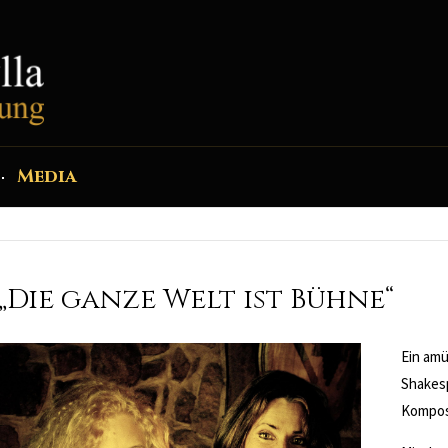
Media
„Die ganze Welt ist Bühne“
Ein amü
Shakesp
Komposi