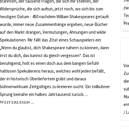
brannten, der tausend Fragen, die sich mir stellten, der
zw
Widersprüche, die sich auftun, jetzt noch, wo sich bis zum
Te
heutigen Datum - 450 nachdem William Shakespeares getauft
Pre
wurde, immer neue Zusammenhänge ergeben, neue Bücher
auf den Markt drängen, Vermutungen, Ahnungen und wilde
Spekulationen. Mir fällt das Zitat eines Schauspielers ein:
„Wenn du glaubst, dich Shakespeare nähern zu können, dann
irrst du dich, das kannst du gleich vergessen“. Das ist
beruhigend, holt es einen doch aus dem bangen Gefühl
Vo
haltlosen Spekulierens heraus, welches wohl jeden befällt,
Zu
der in historisch Überliefertem gräbt und daraus
di
bühnenwirksam Zeitgültiges zu kreieren sucht. Ein tollkühner
su
Sprung beinahe ein halbes Jahrtausend zurück. ...
Mus
Weiterlesen …
ent
/ 