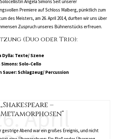
 Solocellistin Angela Simons Seit unserer
gsvollen Premiere auf Schloss Malberg, pünktlich zum
um des Meisters, am 26. April 2014, durften wir uns über
immensen Zuspruch unseres Bühnenstücks erfreuen.
tzung (Duo oder Trio):
a Dylla: Texte/ Szene
 Simons: Solo-Cello
n Sauer: Schlagzeug/ Percussion
„Shakespeare –
6. April
Metamorphosen“
 gestrige Abend war ein großes Ereignis, und nicht
letzt eine Überraschung: Ein fließender Übergang