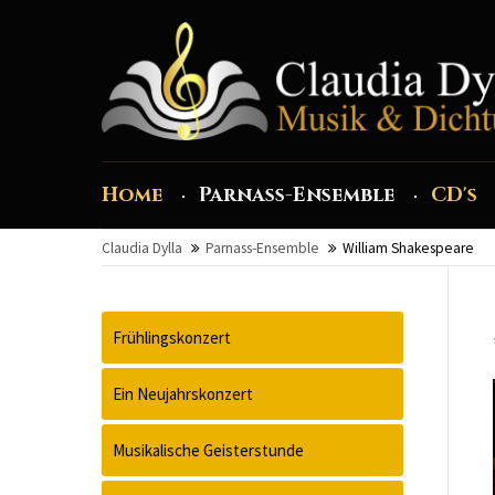
Home
Parnass-Ensemble
CD's
Claudia Dylla
Parnass-Ensemble
William Shakespeare
Frühlingskonzert
Ein Neujahrskonzert
Musikalische Geisterstunde